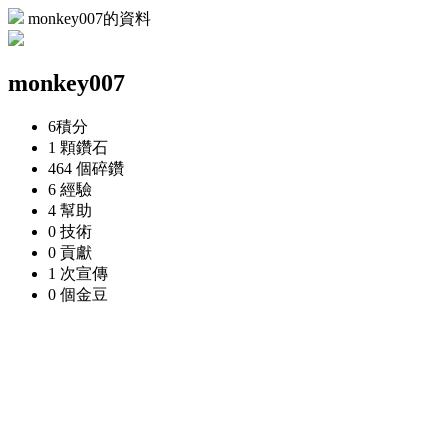
monkey007的資料
monkey007
6
積分
1 顆
鑽石
464 個
碎鑽
6
經驗
4
幫助
0
技術
0
貢獻
1 次
宣傳
0 個
金豆