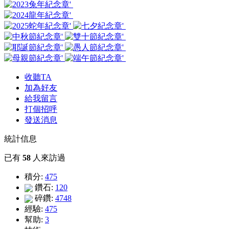
收聽TA
加為好友
給我留言
打個招呼
發送消息
統計信息
已有
58
人來訪過
積分:
475
鑽石:
120
碎鑽:
4748
經驗:
475
幫助:
3