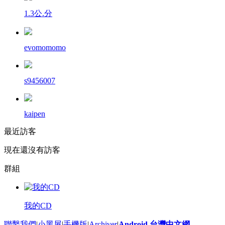
1.3公.分
evomomomo
s9456007
kaipen
最近訪客
現在還沒有訪客
群組
我的CD
聯繫我們
|
小黑屋
|
手機版
|
Archiver
|
Android 台灣中文網