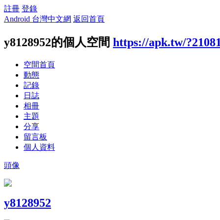
註冊
登錄
Android 台灣中文網
返回首頁
y8128952的個人空間
https://apk.tw/?2108
空間首頁
動態
記錄
日誌
相冊
主題
分享
留言板
個人資料
頭像
y8128952