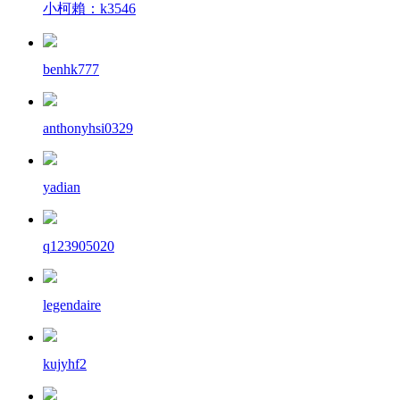
小柯賴：k3546
benhk777
anthonyhsi0329
yadian
q123905020
legendaire
kujyhf2