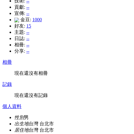
技術:
--
貢獻:
--
宣傳:
--
金豆:
1000
好友:
15
主題:
--
日誌:
--
相冊:
--
分享:
--
相冊
現在還沒有相冊
記錄
現在還沒有記錄
個人資料
性別
男
出生地
台灣 台北市
居住地
台灣 台北市