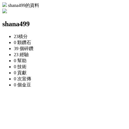
shana499的資料
shana499
23
積分
0 顆
鑽石
39 個
碎鑽
23
經驗
0
幫助
0
技術
0
貢獻
0 次
宣傳
0 個
金豆