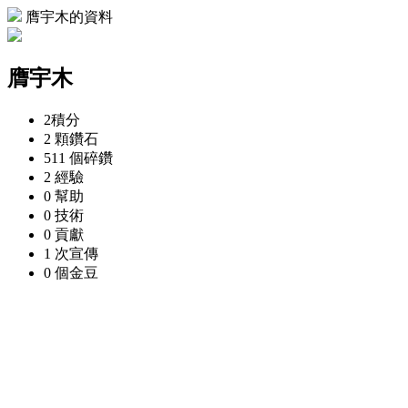
膺宇木的資料
膺宇木
2
積分
2 顆
鑽石
511 個
碎鑽
2
經驗
0
幫助
0
技術
0
貢獻
1 次
宣傳
0 個
金豆