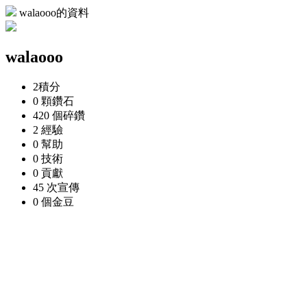
walaooo的資料
walaooo
2
積分
0 顆
鑽石
420 個
碎鑽
2
經驗
0
幫助
0
技術
0
貢獻
45 次
宣傳
0 個
金豆