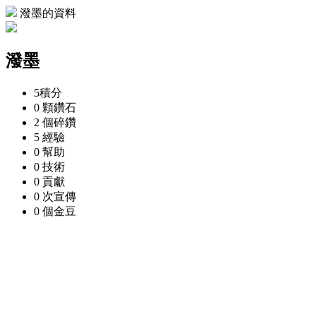
潑墨的資料
潑墨
5
積分
0 顆
鑽石
2 個
碎鑽
5
經驗
0
幫助
0
技術
0
貢獻
0 次
宣傳
0 個
金豆