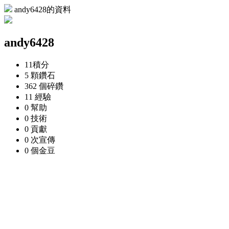
andy6428的資料
andy6428
11
積分
5 顆
鑽石
362 個
碎鑽
11
經驗
0
幫助
0
技術
0
貢獻
0 次
宣傳
0 個
金豆