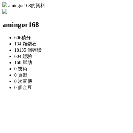
amingor168的資料
amingor168
606
積分
134 顆
鑽石
18135 個
碎鑽
604
經驗
160
幫助
0
技術
0
貢獻
0 次
宣傳
0 個
金豆