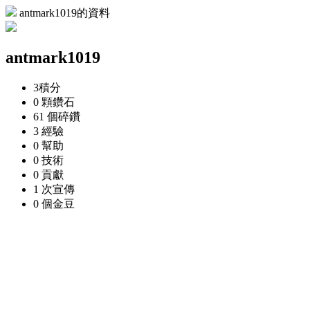
antmark1019的資料
antmark1019
3
積分
0 顆
鑽石
61 個
碎鑽
3
經驗
0
幫助
0
技術
0
貢獻
1 次
宣傳
0 個
金豆