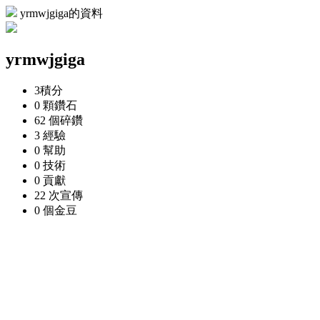
yrmwjgiga的資料
yrmwjgiga
3
積分
0 顆
鑽石
62 個
碎鑽
3
經驗
0
幫助
0
技術
0
貢獻
22 次
宣傳
0 個
金豆