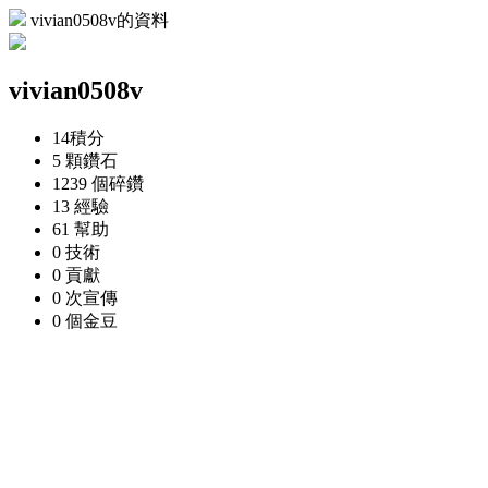
vivian0508v的資料
vivian0508v
14
積分
5 顆
鑽石
1239 個
碎鑽
13
經驗
61
幫助
0
技術
0
貢獻
0 次
宣傳
0 個
金豆