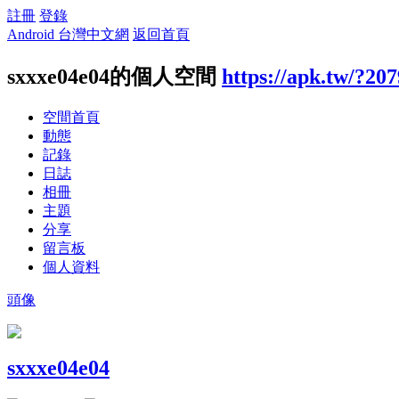
註冊
登錄
Android 台灣中文網
返回首頁
sxxxe04e04的個人空間
https://apk.tw/?20
空間首頁
動態
記錄
日誌
相冊
主題
分享
留言板
個人資料
頭像
sxxxe04e04