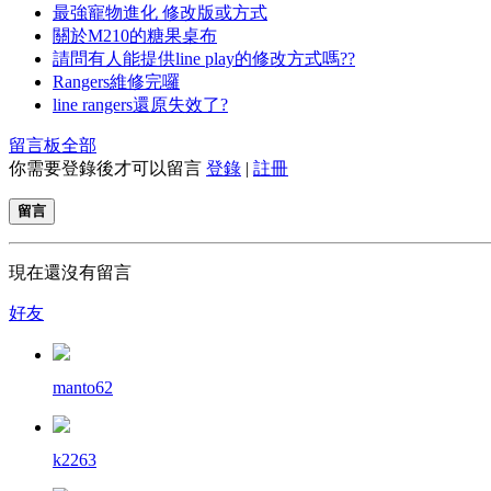
最強寵物進化 修改版或方式
關於M210的糖果桌布
請問有人能提供line play的修改方式嗎??
Rangers維修完囉
line rangers還原失效了?
留言板
全部
你需要登錄後才可以留言
登錄
|
註冊
留言
現在還沒有留言
好友
manto62
k2263