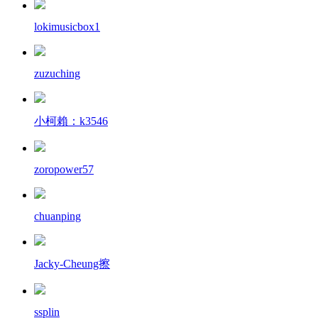
lokimusicbox1
zuzuching
小柯賴：k3546
zoropower57
chuanping
Jacky-Cheung擦
ssplin