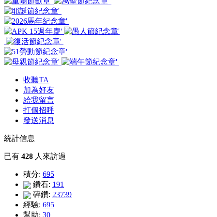
收聽TA
加為好友
給我留言
打個招呼
發送消息
統計信息
已有
428
人來訪過
積分:
695
鑽石:
191
碎鑽:
23739
經驗:
695
幫助:
30