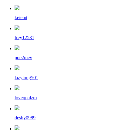
keiemt
frey12531
poe2mev
lazytong501
loveqpalzm
deshy0989