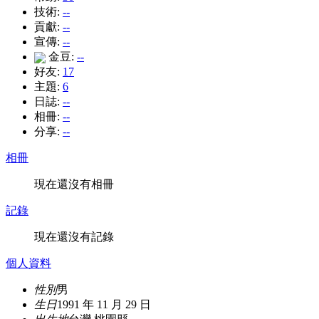
技術:
--
貢獻:
--
宣傳:
--
金豆:
--
好友:
17
主題:
6
日誌:
--
相冊:
--
分享:
--
相冊
現在還沒有相冊
記錄
現在還沒有記錄
個人資料
性別
男
生日
1991 年 11 月 29 日