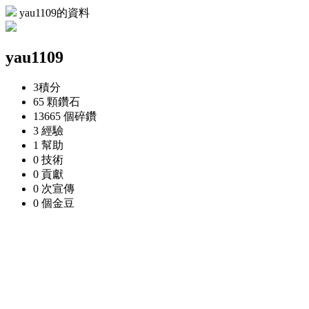
yau1109的資料
yau1109
3
積分
65 顆
鑽石
13665 個
碎鑽
3
經驗
1
幫助
0
技術
0
貢獻
0 次
宣傳
0 個
金豆