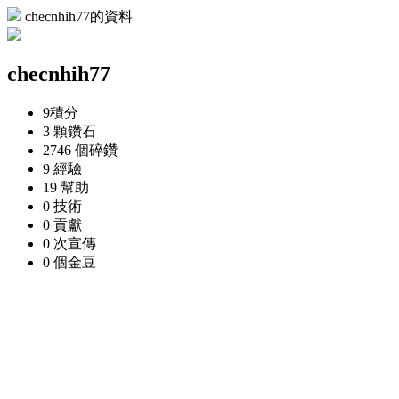
checnhih77的資料
checnhih77
9
積分
3 顆
鑽石
2746 個
碎鑽
9
經驗
19
幫助
0
技術
0
貢獻
0 次
宣傳
0 個
金豆