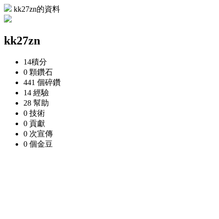
kk27zn的資料
kk27zn
14
積分
0 顆
鑽石
441 個
碎鑽
14
經驗
28
幫助
0
技術
0
貢獻
0 次
宣傳
0 個
金豆