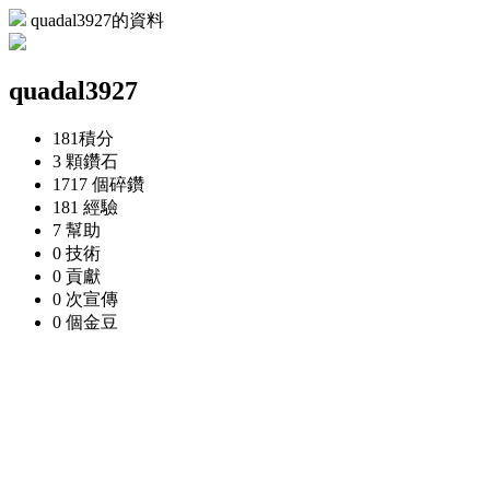
quadal3927的資料
quadal3927
181
積分
3 顆
鑽石
1717 個
碎鑽
181
經驗
7
幫助
0
技術
0
貢獻
0 次
宣傳
0 個
金豆