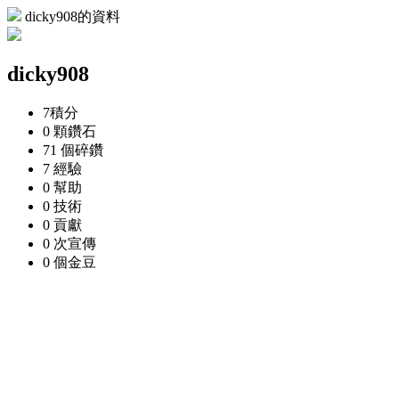
dicky908的資料
dicky908
7
積分
0 顆
鑽石
71 個
碎鑽
7
經驗
0
幫助
0
技術
0
貢獻
0 次
宣傳
0 個
金豆