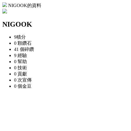
NIGOOK的資料
NIGOOK
9
積分
0 顆
鑽石
41 個
碎鑽
9
經驗
0
幫助
0
技術
0
貢獻
0 次
宣傳
0 個
金豆