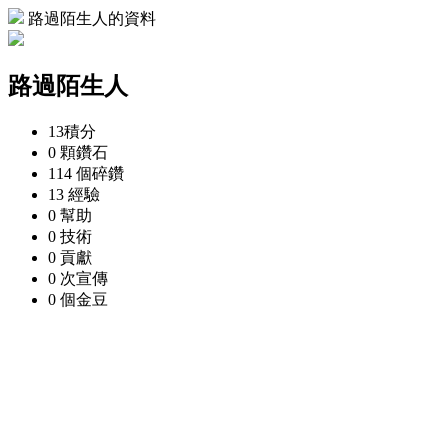
路過陌生人的資料
路過陌生人
13
積分
0 顆
鑽石
114 個
碎鑽
13
經驗
0
幫助
0
技術
0
貢獻
0 次
宣傳
0 個
金豆