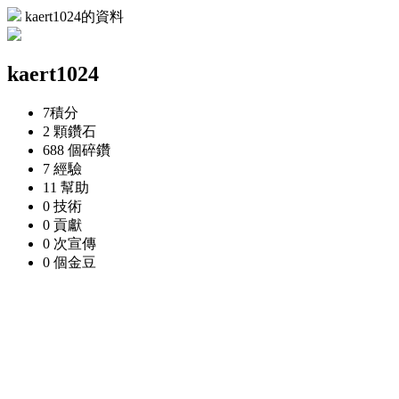
kaert1024的資料
kaert1024
7
積分
2 顆
鑽石
688 個
碎鑽
7
經驗
11
幫助
0
技術
0
貢獻
0 次
宣傳
0 個
金豆