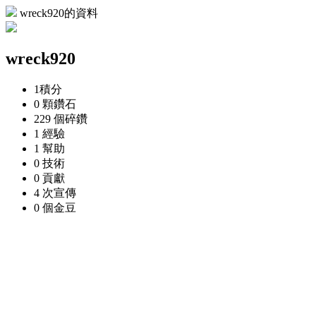
wreck920的資料
wreck920
1
積分
0 顆
鑽石
229 個
碎鑽
1
經驗
1
幫助
0
技術
0
貢獻
4 次
宣傳
0 個
金豆