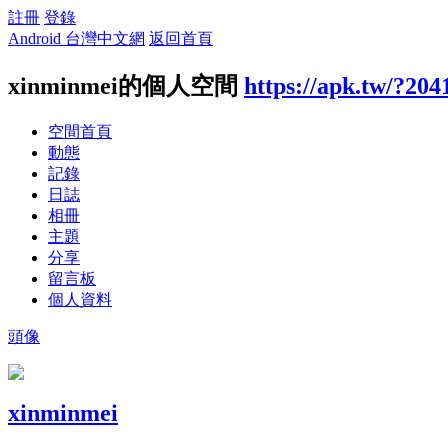
註冊
登錄
Android 台灣中文網
返回首頁
xinminmei的個人空間
https://apk.tw/?204
空間首頁
動態
記錄
日誌
相冊
主題
分享
留言板
個人資料
頭像
xinminmei