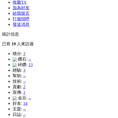
收聽TA
加為好友
給我留言
打個招呼
發送消息
統計信息
已有
19
人來訪過
積分:
3
鑽石:
--
碎鑽:
13
經驗:
3
幫助:
--
技術:
--
貢獻:
2
宣傳:
1
金豆:
--
好友:
14
主題:
--
日誌:
--