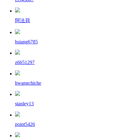
阿法貝
hsiang6785
z6651297
hwangchiche
stanley13
point5426