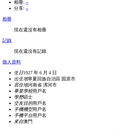
相冊:
--
分享:
--
相冊
現在還沒有相冊
記錄
現在還沒有記錄
個人資料
生日
1927 年 6 月 4 日
出生地
寧夏回族自治區 固原市
居住地
河南省 漯河市
畢業學校
用戶名
學歷
碩士
交友目的
用戶名
手機機型
用戶名
手機平台
用戶名
來自
澳門