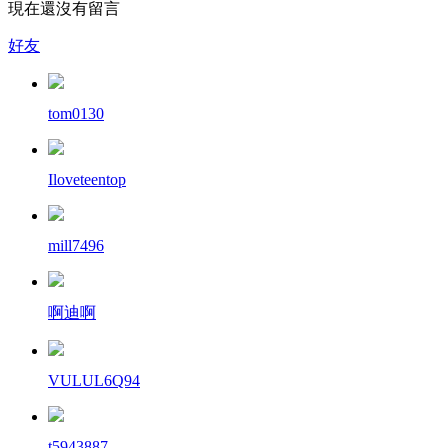
現在還沒有留言
好友
tom0130
Iloveteentop
mill7496
啊迪啊
VULUL6Q94
t5943887