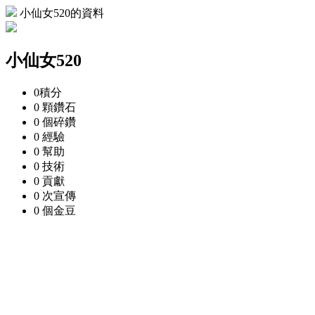
小仙女520的資料
小仙女520
0
積分
0 顆
鑽石
0 個
碎鑽
0
經驗
0
幫助
0
技術
0
貢獻
0 次
宣傳
0 個
金豆