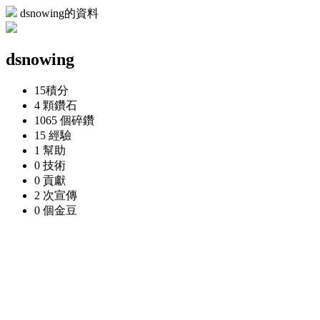
dsnowing的資料
dsnowing
15
積分
4 顆
鑽石
1065 個
碎鑽
15
經驗
1
幫助
0
技術
0
貢獻
2 次
宣傳
0 個
金豆