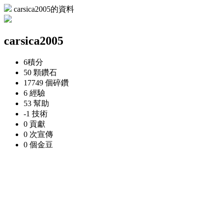
carsica2005的資料
carsica2005
6
積分
50 顆
鑽石
17749 個
碎鑽
6
經驗
53
幫助
-1
技術
0
貢獻
0 次
宣傳
0 個
金豆