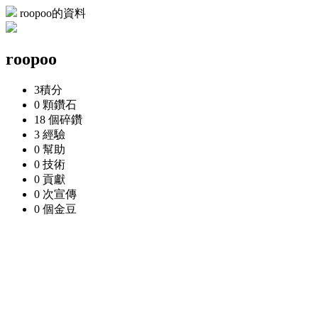
roopoo的資料
roopoo
3
積分
0 顆
鑽石
18 個
碎鑽
3
經驗
0
幫助
0
技術
0
貢獻
0 次
宣傳
0 個
金豆