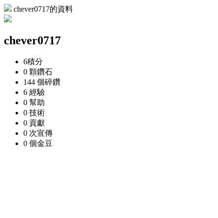
chever0717的資料
chever0717
6
積分
0 顆
鑽石
144 個
碎鑽
6
經驗
0
幫助
0
技術
0
貢獻
0 次
宣傳
0 個
金豆