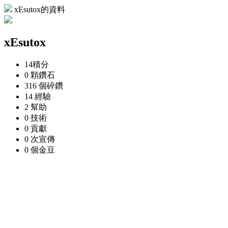
xEsutox的資料
xEsutox
14
積分
0 顆
鑽石
316 個
碎鑽
14
經驗
2
幫助
0
技術
0
貢獻
0 次
宣傳
0 個
金豆