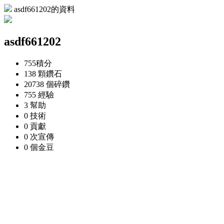
asdf661202的資料
asdf661202
755
積分
138 顆
鑽石
20738 個
碎鑽
755
經驗
3
幫助
0
技術
0
貢獻
0 次
宣傳
0 個
金豆