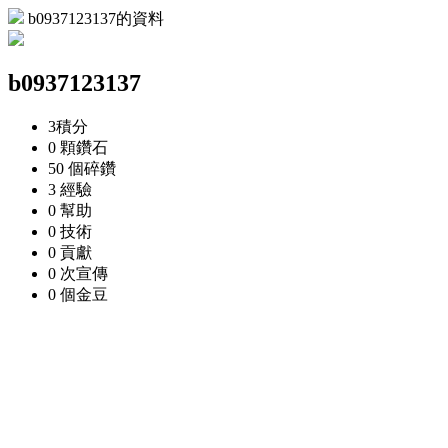
b0937123137的資料
b0937123137
3
積分
0 顆
鑽石
50 個
碎鑽
3
經驗
0
幫助
0
技術
0
貢獻
0 次
宣傳
0 個
金豆