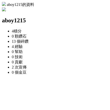
aboy1215的資料
aboy1215
4
積分
0 顆
鑽石
13 個
碎鑽
4
經驗
0
幫助
0
技術
0
貢獻
2 次
宣傳
0 個
金豆