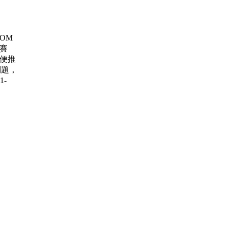
 ROM
大賽
賽 順便推
問題，
1-