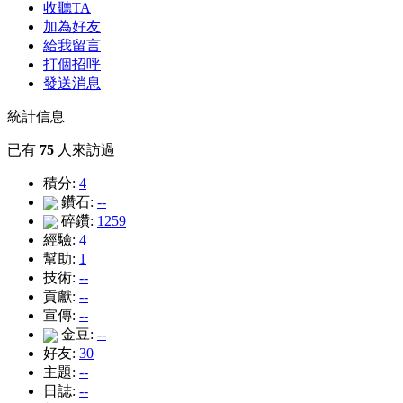
收聽TA
加為好友
給我留言
打個招呼
發送消息
統計信息
已有
75
人來訪過
積分:
4
鑽石:
--
碎鑽:
1259
經驗:
4
幫助:
1
技術:
--
貢獻:
--
宣傳:
--
金豆:
--
好友:
30
主題:
--
日誌:
--