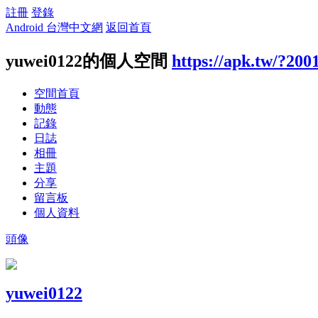
註冊
登錄
Android 台灣中文網
返回首頁
yuwei0122的個人空間
https://apk.tw/?200
空間首頁
動態
記錄
日誌
相冊
主題
分享
留言板
個人資料
頭像
yuwei0122