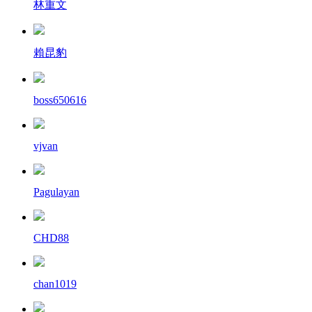
林重文
賴昆豹
boss650616
vjvan
Pagulayan
CHD88
chan1019