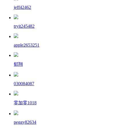
jeff42462
tryit245482
apple2653251
郁翔
030084087
零加零1018
peggy82634