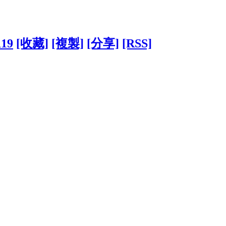
119
[收藏]
[複製]
[分享]
[RSS]