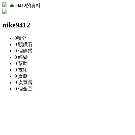
nike9412的資料
nike9412
0
積分
0 顆
鑽石
0 個
碎鑽
0
經驗
0
幫助
0
技術
0
貢獻
0 次
宣傳
0 個
金豆