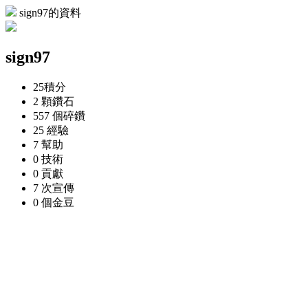
sign97的資料
sign97
25
積分
2 顆
鑽石
557 個
碎鑽
25
經驗
7
幫助
0
技術
0
貢獻
7 次
宣傳
0 個
金豆