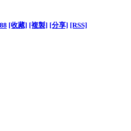
688
[收藏]
[複製]
[分享]
[RSS]