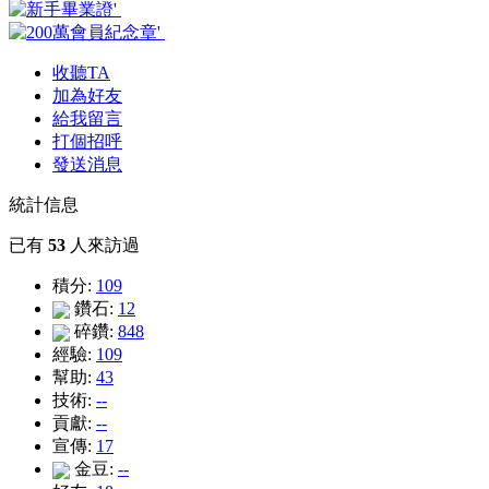
收聽TA
加為好友
給我留言
打個招呼
發送消息
統計信息
已有
53
人來訪過
積分:
109
鑽石:
12
碎鑽:
848
經驗:
109
幫助:
43
技術:
--
貢獻:
--
宣傳:
17
金豆:
--