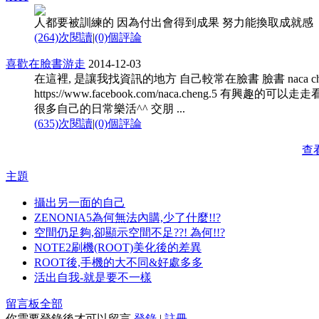
人都要被訓練的 因為付出會得到成果 努力能換取成就感
(264)次閱讀
|
(0)個評論
喜歡在臉書游走
2014-12-03
在這裡, 是讓我找資訊的地方 自己較常在臉書 臉書 naca ch
https://www.facebook.com/naca.cheng.5 有興趣的可以走
很多自己的日常樂活^^ 交朋 ...
(635)次閱讀
|
(0)個評論
查
主題
攝出另一面的自己
ZENONIA5為何無法內購,少了什麼!!?
空間仍足夠,卻顯示空間不足??! 為何!!?
NOTE2刷機(ROOT)美化後的差異
ROOT後,手機的大不同&好處多多
活出自我-就是要不一樣
留言板
全部
你需要登錄後才可以留言
登錄
|
註冊