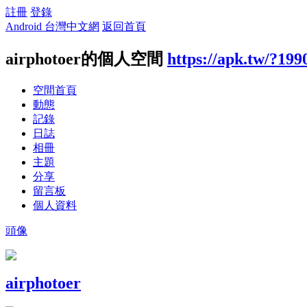
註冊
登錄
Android 台灣中文網
返回首頁
airphotoer的個人空間
https://apk.tw/?199
空間首頁
動態
記錄
日誌
相冊
主題
分享
留言板
個人資料
頭像
airphotoer