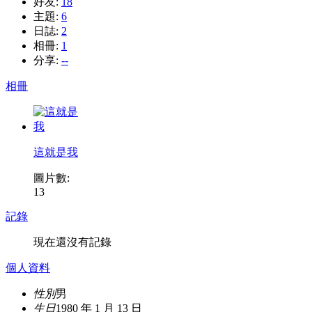
好友:
18
主題:
6
日誌:
2
相冊:
1
分享:
--
相冊
這就是我
圖片數:
13
記錄
現在還沒有記錄
個人資料
性別
男
生日
1980 年 1 月 13 日