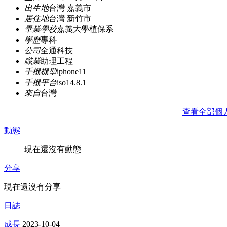
出生地
台灣 嘉義市
居住地
台灣 新竹市
畢業學校
嘉義大學植保系
學歷
專科
公司
全通科技
職業
助理工程
手機機型
iphone11
手機平台
iso14.8.1
來自
台灣
查看全部個
動態
現在還沒有動態
分享
現在還沒有分享
日誌
成長
2023-10-04