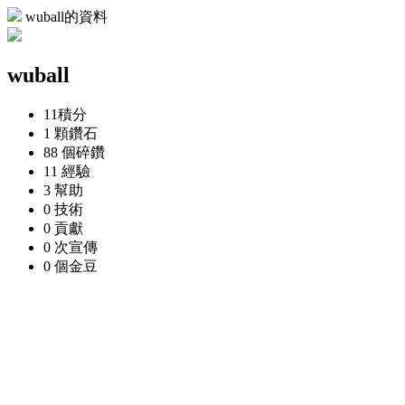
wuball的資料
wuball
11
積分
1 顆
鑽石
88 個
碎鑽
11
經驗
3
幫助
0
技術
0
貢獻
0 次
宣傳
0 個
金豆