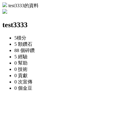
test3333的資料
test3333
5
積分
5 顆
鑽石
88 個
碎鑽
5
經驗
0
幫助
0
技術
0
貢獻
0 次
宣傳
0 個
金豆