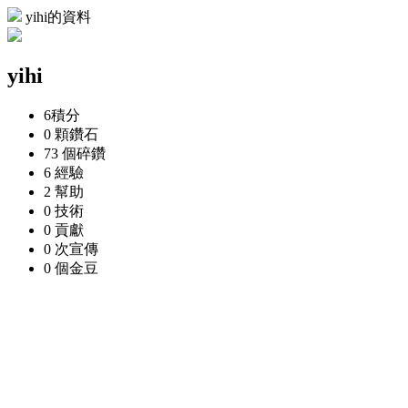
yihi的資料
yihi
6
積分
0 顆
鑽石
73 個
碎鑽
6
經驗
2
幫助
0
技術
0
貢獻
0 次
宣傳
0 個
金豆