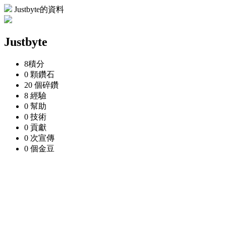
Justbyte的資料
Justbyte
8
積分
0 顆
鑽石
20 個
碎鑽
8
經驗
0
幫助
0
技術
0
貢獻
0 次
宣傳
0 個
金豆