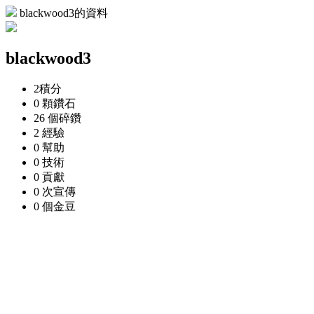
blackwood3的資料
blackwood3
2
積分
0 顆
鑽石
26 個
碎鑽
2
經驗
0
幫助
0
技術
0
貢獻
0 次
宣傳
0 個
金豆