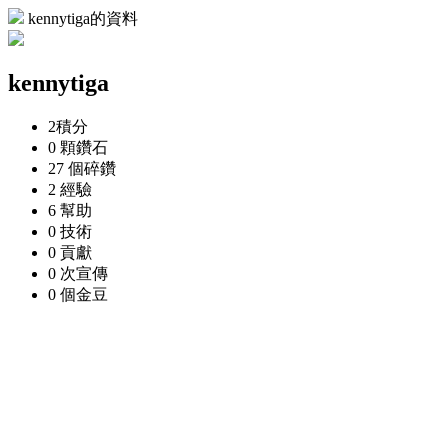
kennytiga的資料
kennytiga
2
積分
0 顆
鑽石
27 個
碎鑽
2
經驗
6
幫助
0
技術
0
貢獻
0 次
宣傳
0 個
金豆