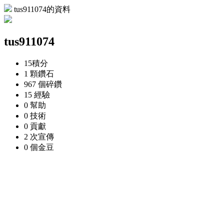
tus911074的資料
tus911074
15
積分
1 顆
鑽石
967 個
碎鑽
15
經驗
0
幫助
0
技術
0
貢獻
2 次
宣傳
0 個
金豆