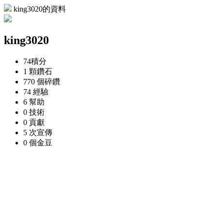
king3020的資料
king3020
74
積分
1 顆
鑽石
770 個
碎鑽
74
經驗
6
幫助
0
技術
0
貢獻
5 次
宣傳
0 個
金豆