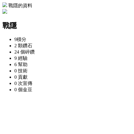
戰隱的資料
戰隱
9
積分
2 顆
鑽石
24 個
碎鑽
9
經驗
6
幫助
0
技術
0
貢獻
0 次
宣傳
0 個
金豆