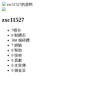
zxc11527的資料
zxc11527
7
積分
0 顆
鑽石
368 個
碎鑽
7
經驗
0
幫助
0
技術
0
貢獻
0 次
宣傳
0 個
金豆