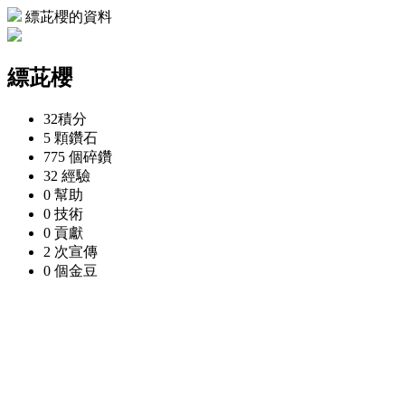
縹茈櫻的資料
縹茈櫻
32
積分
5 顆
鑽石
775 個
碎鑽
32
經驗
0
幫助
0
技術
0
貢獻
2 次
宣傳
0 個
金豆