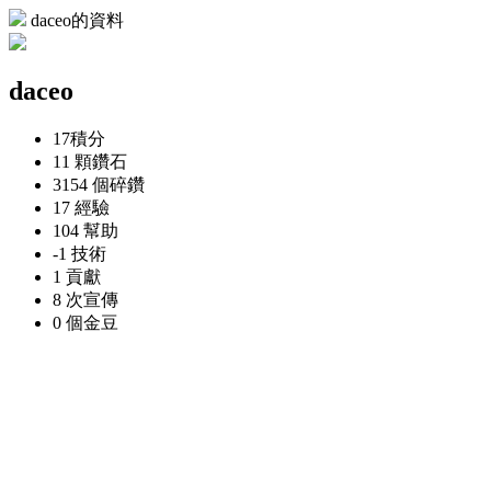
daceo的資料
daceo
17
積分
11 顆
鑽石
3154 個
碎鑽
17
經驗
104
幫助
-1
技術
1
貢獻
8 次
宣傳
0 個
金豆