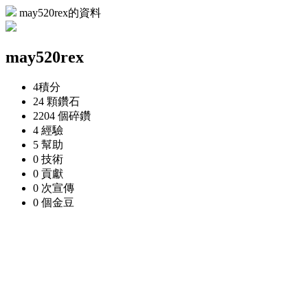
may520rex的資料
may520rex
4
積分
24 顆
鑽石
2204 個
碎鑽
4
經驗
5
幫助
0
技術
0
貢獻
0 次
宣傳
0 個
金豆