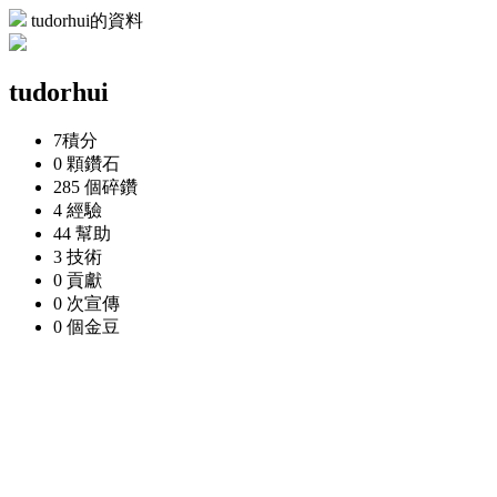
tudorhui的資料
tudorhui
7
積分
0 顆
鑽石
285 個
碎鑽
4
經驗
44
幫助
3
技術
0
貢獻
0 次
宣傳
0 個
金豆